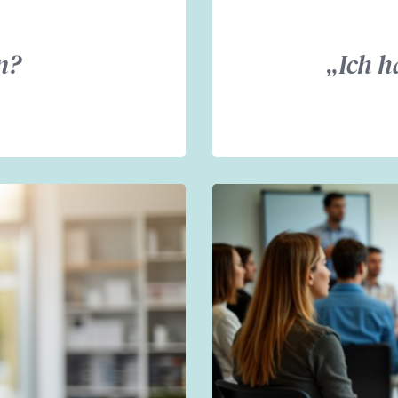
n?
„Ich h